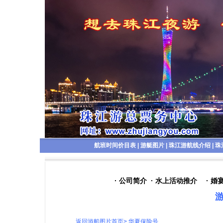
航班时间价目表
|
游艇图片
|
珠江游航线介绍
|
珠
· 公司简介
· 水上活动推介
· 婚
游
返回游船图片首页
> 华夏保险号